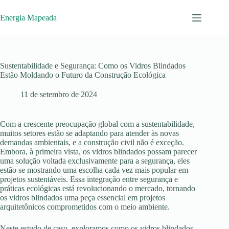
Pular
para
Energia Mapeada
o
conteúdo
Sustentabilidade e Segurança: Como os Vidros Blindados
Estão Moldando o Futuro da Construção Ecológica
11 de setembro de 2024
Com a crescente preocupação global com a sustentabilidade,
muitos setores estão se adaptando para atender às novas
demandas ambientais, e a construção civil não é exceção.
Embora, à primeira vista, os vidros blindados possam parecer
uma solução voltada exclusivamente para a segurança, eles
estão se mostrando uma escolha cada vez mais popular em
projetos sustentáveis. Essa integração entre segurança e
práticas ecológicas está revolucionando o mercado, tornando
os vidros blindados uma peça essencial em projetos
arquitetônicos comprometidos com o meio ambiente.
Neste estudo de caso, exploramos como os vidros blindados